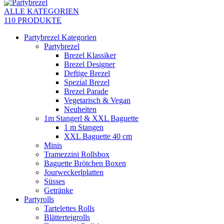
ALLE KATEGORIEN
110 PRODUKTE
Partybrezel Kategorien
Partybrezel
Brezel Klassiker
Brezel Designer
Deftige Brezel
Spezial Brezel
Brezel Parade
Vegetarisch & Vegan
Neuheiten
1m Stangerl & XXL Baguette
1 m Stangen
XXL Baguette 40 cm
Minis
Tramezzini Rollsbox
Baguette Brötchen Boxen
Jourweckerlplatten
Süsses
Getränke
Partyrolls
Tartelettes Rolls
Blätterteigrolls