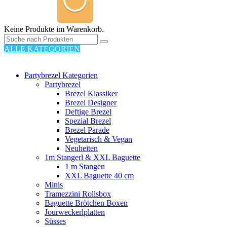
Keine Produkte im Warenkorb.
ALLE KATEGORIEN
110 PRODUKTE
Partybrezel Kategorien
Partybrezel
Brezel Klassiker
Brezel Designer
Deftige Brezel
Spezial Brezel
Brezel Parade
Vegetarisch & Vegan
Neuheiten
1m Stangerl & XXL Baguette
1 m Stangen
XXL Baguette 40 cm
Minis
Tramezzini Rollsbox
Baguette Brötchen Boxen
Jourweckerlplatten
Süsses