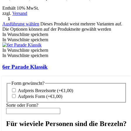
Enthält 10% MwSt.
zzgl.
Versand
Ausführung wählen
Dieses Produkt weist mehrere Varianten auf.
Die Optionen können auf der Produktseite gewählt werden
In Wunschliste speichern
In Wunschliste speichern
In Wunschliste speichern
In Wunschliste speichern
6er Parade Klassik
Verfügbar
Form gewünscht?
€
89,00
Aufpreis Brezelsorte
(+
€
1,00
)
Aufpreis Form
(+
€
1,00
)
Enthält 10% MwSt.
zzgl.
Versand
Sorte oder Form?
Optionen wählen
In Wunschliste speichern
Für wieviele Personen sind die Brezeln?
In Wunschliste speichern