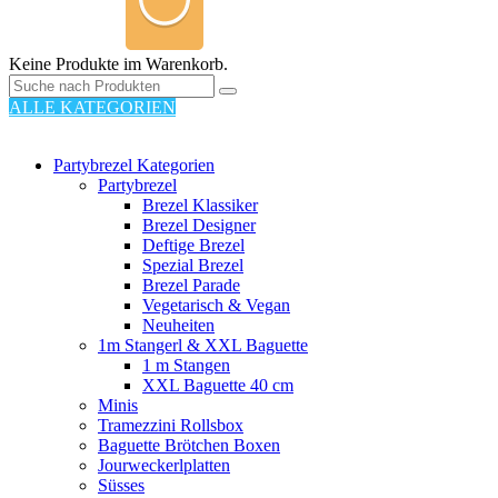
Keine Produkte im Warenkorb.
ALLE KATEGORIEN
110 PRODUKTE
Partybrezel Kategorien
Partybrezel
Brezel Klassiker
Brezel Designer
Deftige Brezel
Spezial Brezel
Brezel Parade
Vegetarisch & Vegan
Neuheiten
1m Stangerl & XXL Baguette
1 m Stangen
XXL Baguette 40 cm
Minis
Tramezzini Rollsbox
Baguette Brötchen Boxen
Jourweckerlplatten
Süsses