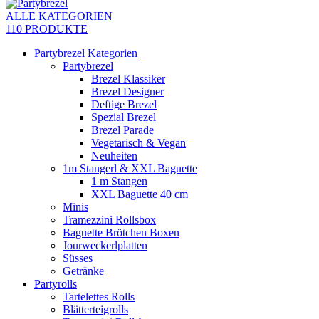
ALLE KATEGORIEN
110 PRODUKTE
Partybrezel Kategorien
Partybrezel
Brezel Klassiker
Brezel Designer
Deftige Brezel
Spezial Brezel
Brezel Parade
Vegetarisch & Vegan
Neuheiten
1m Stangerl & XXL Baguette
1 m Stangen
XXL Baguette 40 cm
Minis
Tramezzini Rollsbox
Baguette Brötchen Boxen
Jourweckerlplatten
Süsses
Getränke
Partyrolls
Tartelettes Rolls
Blätterteigrolls