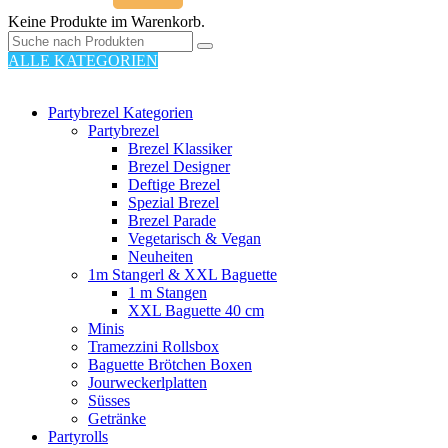
Keine Produkte im Warenkorb.
ALLE KATEGORIEN
110 PRODUKTE
Partybrezel Kategorien
Partybrezel
Brezel Klassiker
Brezel Designer
Deftige Brezel
Spezial Brezel
Brezel Parade
Vegetarisch & Vegan
Neuheiten
1m Stangerl & XXL Baguette
1 m Stangen
XXL Baguette 40 cm
Minis
Tramezzini Rollsbox
Baguette Brötchen Boxen
Jourweckerlplatten
Süsses
Getränke
Partyrolls