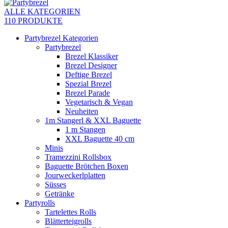
ALLE KATEGORIEN
110 PRODUKTE
Partybrezel Kategorien
Partybrezel
Brezel Klassiker
Brezel Designer
Deftige Brezel
Spezial Brezel
Brezel Parade
Vegetarisch & Vegan
Neuheiten
1m Stangerl & XXL Baguette
1 m Stangen
XXL Baguette 40 cm
Minis
Tramezzini Rollsbox
Baguette Brötchen Boxen
Jourweckerlplatten
Süsses
Getränke
Partyrolls
Tartelettes Rolls
Blätterteigrolls