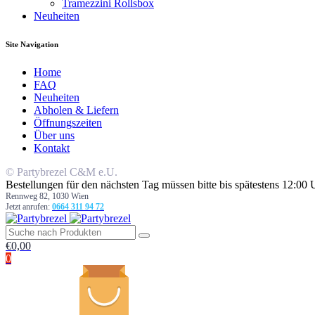
Tramezzini Rollsbox
Neuheiten
Site Navigation
Home
FAQ
Neuheiten
Abholen & Liefern
Öffnungszeiten
Über uns
Kontakt
© Partybrezel C&M e.U.
Bestellungen für den nächsten Tag müssen bitte bis spätestens 12
Rennweg 82, 1030 Wien
Jetzt anrufen:
0664 311 94 72
€
0,00
0