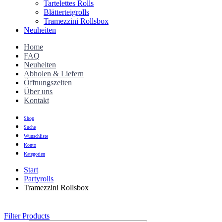
Tartelettes Rolls
Blätterteigrolls
Tramezzini Rollsbox
Neuheiten
Home
FAQ
Neuheiten
Abholen & Liefern
Öffnungszeiten
Über uns
Kontakt
Shop
Suche
Wunschliste
Konto
Kategorien
Start
Partyrolls
Tramezzini Rollsbox
Filter Products