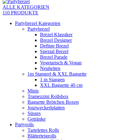
ALLE KATEGORIEN
110 PRODUKTE
Partybrezel Kategorien
Partybrezel
Brezel Klassiker
Brezel Designer
Deftige Brezel
Spezial Brezel
Brezel Parade
Vegetarisch & Vegan
Neuheiten
1m Stangerl & XXL Baguette
1 m Stangen
XXL Baguette 40 cm
Minis
Tramezzini Rollsbox
Baguette Brötchen Boxen
Jourweckerlplatten
Süsses
Getränke
Partyrolls
Tartelettes Rolls
Blätterteigrolls