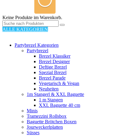
Keine Produkte im Warenkorb.
ALLE KATEGORIEN
110 PRODUKTE
Partybrezel Kategorien
Partybrezel
Brezel Klassiker
Brezel Designer
Deftige Brezel
Spezial Brezel
Brezel Parade
Vegetarisch & Vegan
Neuheiten
1m Stangerl & XXL Baguette
1 m Stangen
XXL Baguette 40 cm
Minis
Tramezzini Rollsbox
Baguette Brötchen Boxen
Jourweckerlplatten
Süsses