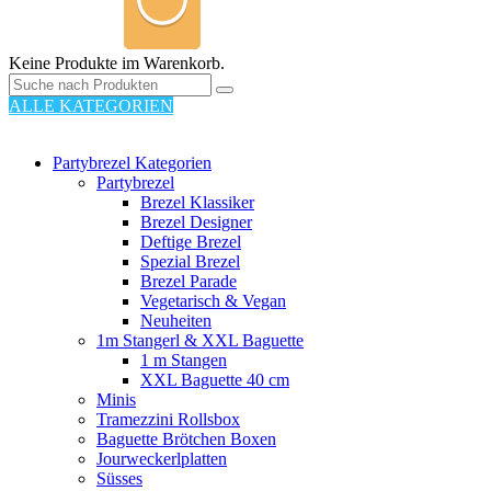
Keine Produkte im Warenkorb.
ALLE KATEGORIEN
110 PRODUKTE
Partybrezel Kategorien
Partybrezel
Brezel Klassiker
Brezel Designer
Deftige Brezel
Spezial Brezel
Brezel Parade
Vegetarisch & Vegan
Neuheiten
1m Stangerl & XXL Baguette
1 m Stangen
XXL Baguette 40 cm
Minis
Tramezzini Rollsbox
Baguette Brötchen Boxen
Jourweckerlplatten
Süsses