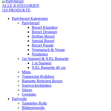
ALLE KATEGORIEN
110 PRODUKTE
Partybrezel Kategorien
Partybrezel
Brezel Klassiker
Brezel Designer
Deftige Brezel
Spezial Brezel
Brezel Parade
Vegetarisch & Vegan
Neuheiten
1m Stangerl & XXL Baguette
1 m Stangen
XXL Baguette 40 cm
Minis
Tramezzini Rollsbox
Baguette Brötchen Boxen
Jourweckerlplatten
Süsses
Getränke
Partyrolls
Tartelettes Rolls
Blätterteigrolls