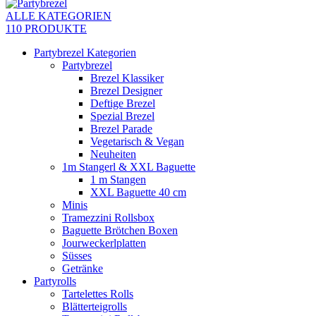
ALLE KATEGORIEN
110 PRODUKTE
Partybrezel Kategorien
Partybrezel
Brezel Klassiker
Brezel Designer
Deftige Brezel
Spezial Brezel
Brezel Parade
Vegetarisch & Vegan
Neuheiten
1m Stangerl & XXL Baguette
1 m Stangen
XXL Baguette 40 cm
Minis
Tramezzini Rollsbox
Baguette Brötchen Boxen
Jourweckerlplatten
Süsses
Getränke
Partyrolls
Tartelettes Rolls
Blätterteigrolls