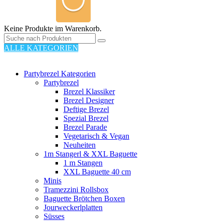
Keine Produkte im Warenkorb.
ALLE KATEGORIEN
110 PRODUKTE
Partybrezel Kategorien
Partybrezel
Brezel Klassiker
Brezel Designer
Deftige Brezel
Spezial Brezel
Brezel Parade
Vegetarisch & Vegan
Neuheiten
1m Stangerl & XXL Baguette
1 m Stangen
XXL Baguette 40 cm
Minis
Tramezzini Rollsbox
Baguette Brötchen Boxen
Jourweckerlplatten
Süsses